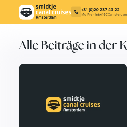
Amsterdamer Grachtenrundfahrt
Grachtenfahrt Haarlem
+31 (0)20 237 43 22
Mo-Fre • info@SCCamsterdam
Alle Beiträge in der 