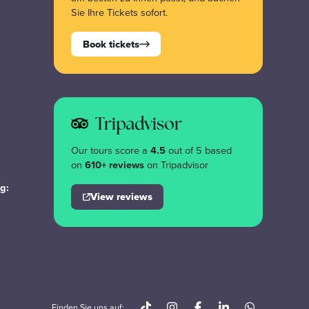
Sie Ihre Tickets sofort.
Book tickets
Tripadvisor
Our tours score a
4.5
out of 5 based
on
610+ reviews
on Tripadvisor
g:
View reviews
Finden Sie uns auf: