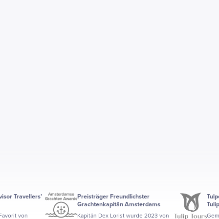
isor Travellers’
Preisträger Freundlichster
Tulp
Grachtenkapitän Amsterdams
Tuli
Favorit von
Kapitän Dex Lorist wurde 2023 von
Geme