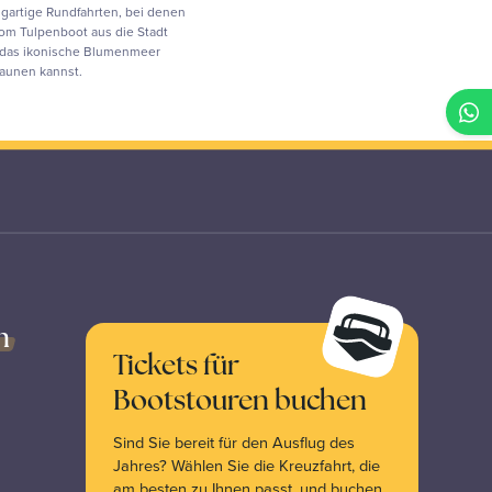
igartige Rundfahrten, bei denen
om Tulpenboot aus die Stadt
das ikonische Blumenmeer
aunen kannst.
n
Tickets für
Bootstouren buchen
Sind Sie bereit für den Ausflug des
Jahres? Wählen Sie die Kreuzfahrt, die
am besten zu Ihnen passt, und buchen