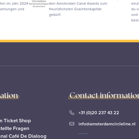
ten im Jahr 2024
den Amsterdam Canal Awards zum
einz
ewertungen und
freundlichsten Grachtenkapitän
du v
gekürt!
und 
best
ation
Contact informatio
+31 (0)20 237 43 22
 Ticket Shop
info@amsterdamcircleline.nl
tellte Fragen
anal Café De Dialoog