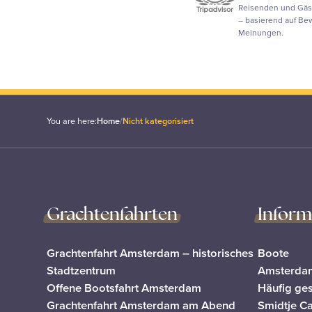
Reisenden und Gäs
– basierend auf B
Meinungen.
You are here:
Home
/
Nicht kategorisiert
Grachtenfahrten
Inform
Grachtenfahrt Amsterdam – historisches
Boote
Stadtzentrum
Amsterdam
Offene Bootsfahrt Amsterdam
Häufig ges
Grachtenfahrt Amsterdam am Abend
Smidtje C