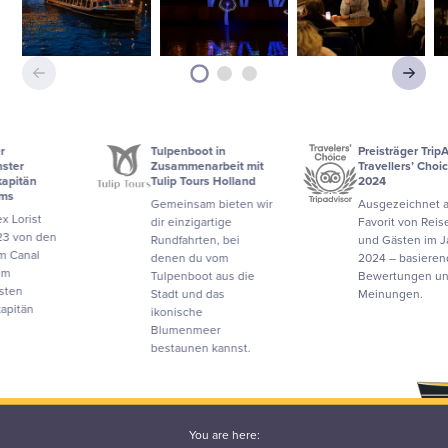
Tulpenboot in
Preisträger TripAdvisor
Zusammenarbeit mit
Travellers’ Choice
Tulip Tours Holland
2024
Gemeinsam bieten wir
Ausgezeichnet als
dir einzigartige
Favorit von Reisenden
Rundfahrten, bei
und Gästen im Jahr
denen du vom
2024 – basierend auf
Tulpenboot aus die
Bewertungen und
Stadt und das
Meinungen.
ikonische
Blumenmeer
bestaunen kannst.
You are here: