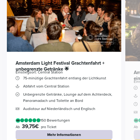
Amsterdam Light Festival Grachtenfahrt +
unbegrenzte Getränke 🌟
Am
Einstiegsort: Central Station
ei
75-minütige Grachtenfahrt entlang der Lichtkunst
Ein
Abfahrt vom Central Station
Unbegrenzte Getränke, Lounge auf dem Achterdeck,
Panoramadach und Toilette an Bord
Audiotour auf Niederländisch und Englisch
150 Bewertungen
39,75€
Ab
pro Ticket
Ab
Mehr Informationen