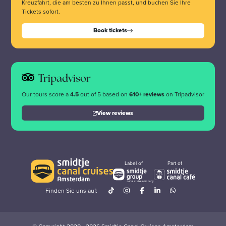
Kreuzfahrt, die am besten zu Ihnen passt, und buchen Sie Ihre
Tickets sofort.
Book tickets
Tripadvisor
Our tours score a
4.5
out of 5 based on
610+ reviews
on Tripadvisor
View reviews
Label of
Part of
Finden Sie uns auf: