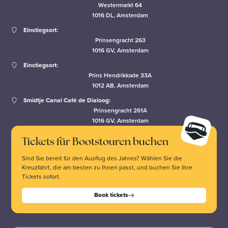
Westermarkt 64
1016 DL, Amsterdam
Einstiegsort:
Prinsengracht 263
1016 GV, Amsterdam
Einstiegsort:
Prins Hendrikkade 33A
1012 AB, Amsterdam
Smidtje Canal Café de Dialoog:
Prinsengracht 261A
1016 GV, Amsterdam
Tickets für Bootstouren buchen
Sind Sie bereit für den Ausflug des Jahres? Wählen Sie die
Kreuzfahrt, die am besten zu Ihnen passt, und buchen Sie Ihre
Tickets sofort.
Book tickets