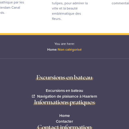
que par les
tulipes, pour admirer la
commentaires.
am Canal
ville et la beauté
emblématique des
fleurs.
You are here:
Home
/
Non catégorisé
Excursions en bateau
Excursions en bateau
Navigation de plaisance à Haarlem
Informations pratiques
Home
Contacter
Contact information