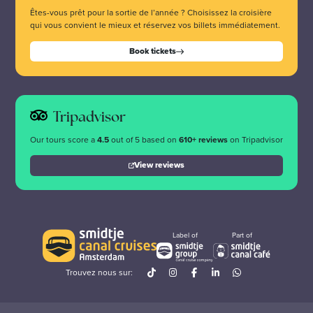
Êtes-vous prêt pour la sortie de l’année ? Choisissez la croisière
qui vous convient le mieux et réservez vos billets immédiatement.
Book tickets
Tripadvisor
Our tours score a
4.5
out of 5 based on
610+ reviews
on Tripadvisor
View reviews
Label of
Part of
Trouvez nous sur: