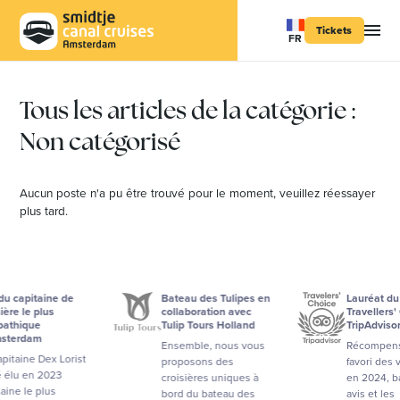
Tickets
FR
Tous les articles de la catégorie :
Non catégorisé
Aucun poste n'a pu être trouvé pour le moment, veuillez réessayer
plus tard.
capitaine de
Bateau des Tulipes en
Lauréat du prix
 le plus
collaboration avec
Travellers' Cho
ique
Tulip Tours Holland
TripAdvisor 20
rdam
Ensemble, nous vous
Récompensé 
ine Dex Lorist
proposons des
favori des voya
u en 2023
croisières uniques à
en 2024, basé s
 le plus
bord du bateau des
avis et les