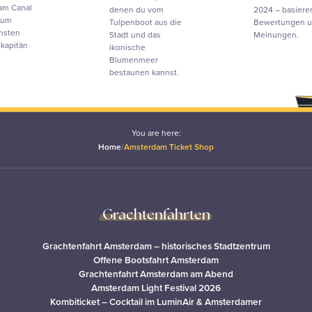
denen du vom
2024 – basierend auf
Tulpenboot aus die
Bewertungen und
Stadt und das
Meinungen.
ikonische
Blumenmeer
bestaunen kannst.
You are here:
Home
/
Amsterdam Ticket Shop
Grachtenfahrten
Grachtenfahrt Amsterdam – historisches Stadtzentrum
Offene Bootsfahrt Amsterdam
Grachtenfahrt Amsterdam am Abend
Amsterdam Light Festival 2026
Kombiticket – Cocktail im LuminAir & Amsterdamer