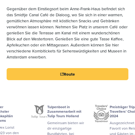
Gegenüber dem Einstiegsort beim Anne-Frank-Haus befindet sich
das Smidtje Canal Café de Dialoog, wo Sie sich in einer warmen,
gemütlichen Atmosphäre mit köstlichen Snacks und Getränken
verwöhnen lassen können. Nehmen Sie Platz in unserem Café oder
genießen Sie die Terrasse am Kanal mit einem wunderschönen
Blick auf den Westertoren. Genießen Sie eine gute Tasse Kaffee,
Apfelkuchen oder ein Mittagessen. Außerdem können Sie hier
verschiedene Kombitickets für Sehenswürdigkeiten und Museen in
Amsterdam erwerben.
Route
Tulpenboot in
Preisträger TripAdvisor
Zusammenarbeit mit
Travellers’ Choice
Tulip Tours Holland
2024
Gemeinsam bieten wir
Ausgezeichnet als
dir einzigartige
Favorit von Reisenden
en
Rundfahrten, bei
und Gästen im Jahr