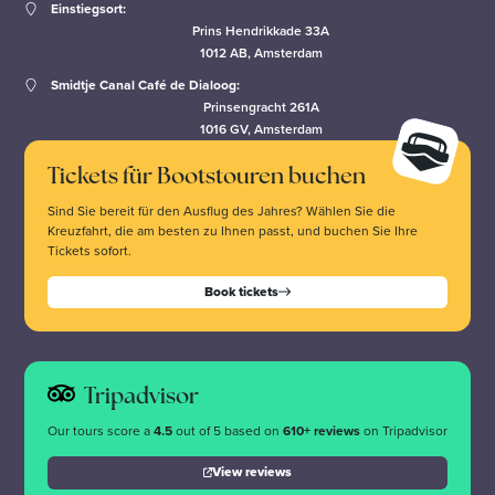
Einstiegsort:
Prins Hendrikkade 33A
1012 AB, Amsterdam
Smidtje Canal Café de Dialoog:
Prinsengracht 261A
1016 GV, Amsterdam
Tickets für Bootstouren buchen
Sind Sie bereit für den Ausflug des Jahres? Wählen Sie die
Kreuzfahrt, die am besten zu Ihnen passt, und buchen Sie Ihre
Tickets sofort.
Book tickets
Tripadvisor
Our tours score a
4.5
out of 5 based on
610+ reviews
on Tripadvisor
View reviews