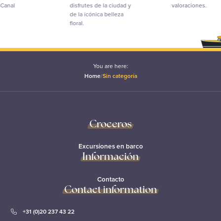
al
disfrutes de la ciudad y
valoraciones.
de la icónica belleza
floral.
You are here:
Home
/
Sin categoría
Croceros
Excursiones en barco
Información
Contacto
Contact information
+31 (0)20 237 43 22