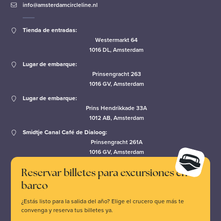
info@amsterdamcircleline.nl
Tienda de entradas:
Westermarkt 64
1016 DL, Amsterdam
Lugar de embarque:
Prinsengracht 263
1016 GV, Amsterdam
Lugar de embarque:
Prins Hendrikkade 33A
1012 AB, Amsterdam
Smidtje Canal Café de Dialoog:
Prinsengracht 261A
1016 GV, Amsterdam
Reservar billetes para excursiones en
barco
¿Estás listo para la salida del año? Elige el crucero que más te
convenga y reserva tus billetes ya.