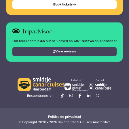
Book tickets
Tripadvisor
Our tours score a
4.5
out of 5 based on
610+ reviews
on Tripadvisor
View reviews
Label of
Part of
Encuéntranos en:
Política de privacidad
© Copyright 2020 - 2026 Smidtje Canal Cruises Amsterdam