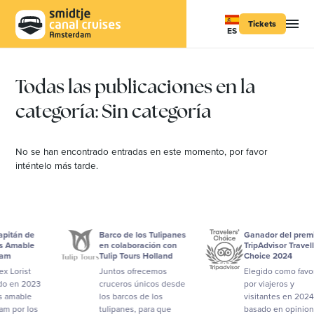
Tickets
ES
Todas las publicaciones en la
categoría: Sin categoría
No se han encontrado entradas en este momento, por favor
inténtelo más tarde.
tán de
Barco de los Tulipanes
Ganador del premio
mable
en colaboración con
TripAdvisor Travellers'
Tulip Tours Holland
Choice 2024
orist
Juntos ofrecemos
Elegido como favorito
en 2023
cruceros únicos desde
por viajeros y
mable
los barcos de los
visitantes en 2024,
or los
tulipanes, para que
basado en opiniones 