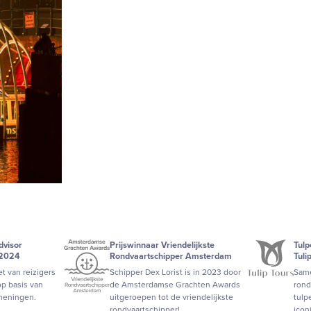
dvisor
Prijswinnaar Vriendelijkste
Tul
 2024
Rondvaartschipper Amsterdam
Tuli
t van reizigers
Schipper Dex Lorist is in 2023 door
Same
p basis van
de Amsterdamse Grachten Awards
rond
meningen.
uitgeroepen tot de vriendelijkste
tulp
rondvaartschipper!
icon