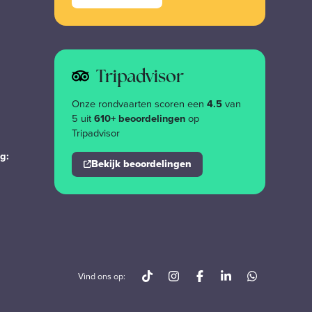
Tripadvisor
Onze rondvaarten scoren een
4.5
van
5 uit
610+ beoordelingen
op
Tripadvisor
g:
Bekijk beoordelingen
Vind ons op: