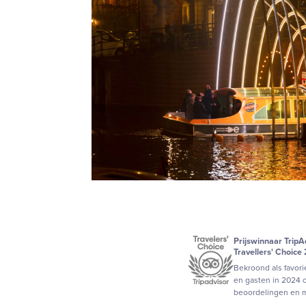
Prijswinnaar TripA
Travellers' Choice
Bekroond als favorie
en gasten in 2024 o
beoordelingen en 