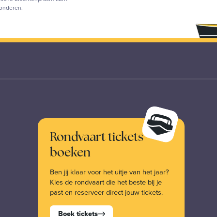
onderen.
Rondvaart tickets
boeken
Ben jij klaar voor het uitje van het jaar?
Kies de rondvaart die het beste bij je
past en reserveer direct jouw tickets.
Boek tickets