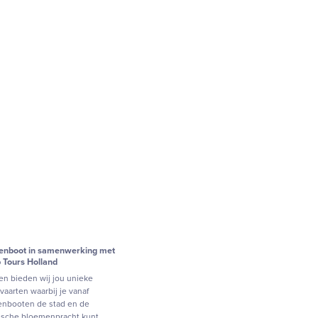
penboot in samenwerking met
p Tours Holland
n bieden wij jou unieke
vaarten waarbij je vanaf
enbooten de stad en de
ische bloemenpracht kunt