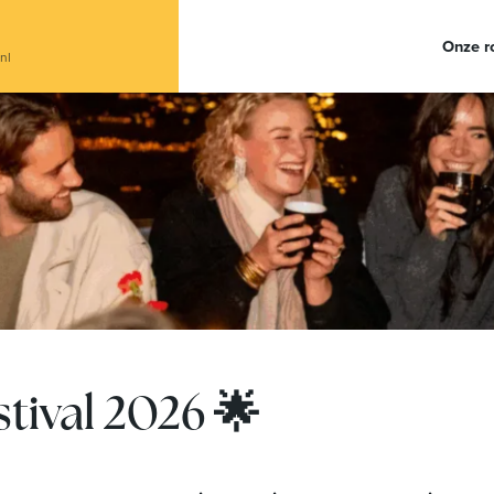
Onze r
nl
tival 2026 🌟