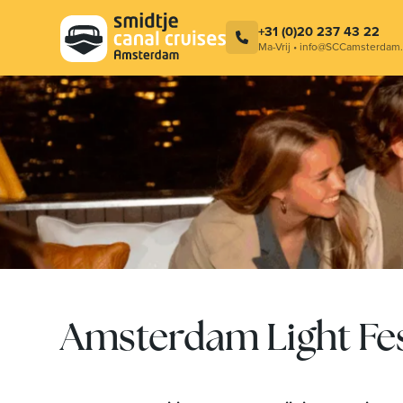
+31 (0)20 237 43 22
Ma-Vrij • info@SCCamsterdam.
Amsterdam Light Fes