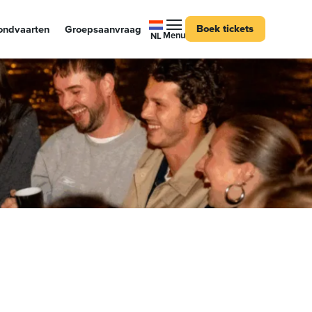
Vind ons op:
Boek tickets
ondvaarten
Groepsaanvraag
Menu
NL