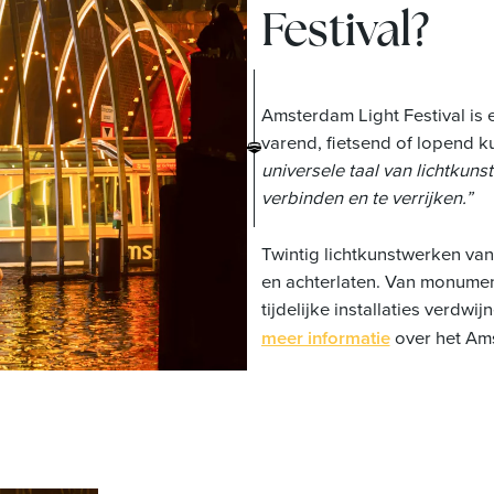
Festival?
Amsterdam Light Festival is e
varend, fietsend of lopend ku
universele taal van lichtkun
verbinden en te verrijken.”
Twintig lichtkunstwerken va
en achterlaten. Van monumenta
tijdelijke installaties verdwi
meer informatie
over het Ams