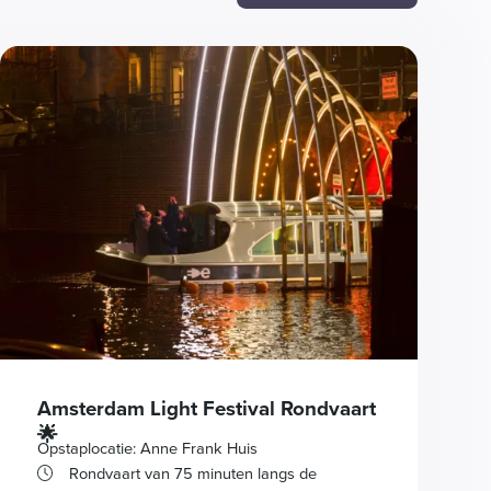
Amsterdam Light Festival Rondvaart
🌟
Opstaplocatie: Anne Frank Huis
Rondvaart van 75 minuten langs de