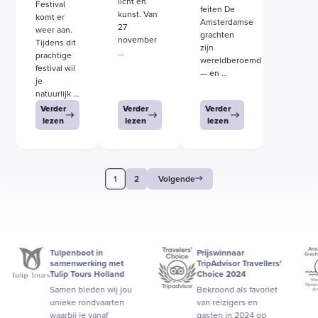
licht en
Festival
feiten De
kunst. Van
komt er
Amsterdamse
27
weer aan.
grachten
november
Tijdens dit
zijn
…
prachtige
wereldberoemd
festival wil
— en …
je
natuurlijk …
Verder
Verder
Verder
lezen
lezen
lezen
1
2
Volgende
Tulpenboot in
Prijswinnaar
samenwerking met
TripAdvisor Travellers'
Tulip Tours Holland
Choice 2024
Samen bieden wij jou
Bekroond als favoriet
unieke rondvaarten
van reizigers en
waarbij je vanaf
gasten in 2024 op