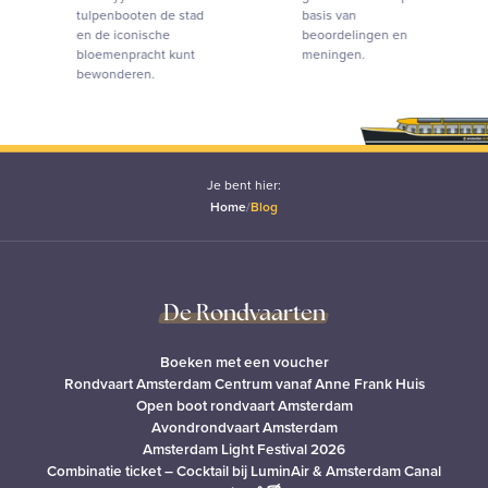
tulpenbooten de stad
basis van
en de iconische
beoordelingen en
bloemenpracht kunt
meningen.
bewonderen.
Je bent hier:
Home
/
Blog
De Rondvaarten
Boeken met een voucher
Rondvaart Amsterdam Centrum vanaf Anne Frank Huis
Open boot rondvaart Amsterdam
Avondrondvaart Amsterdam
Amsterdam Light Festival 2026
Combinatie ticket – Cocktail bij LuminAir & Amsterdam Canal