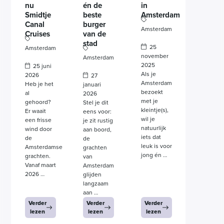
én de
in
nu
beste
Amsterdam
Smidtje
burger
Canal
Amsterdam
van de
Cruises
stad
25
Amsterdam
november
Amsterdam
2025
25 juni
Als je
2026
27
Amsterdam
Heb je het
januari
bezoekt
al
2026
met je
gehoord?
Stel je dit
kleintje(s),
Er waait
eens voor:
wil je
een frisse
je zit rustig
natuurlijk
wind door
aan boord,
iets dat
de
de
leuk is voor
Amsterdamse
grachten
jong én …
grachten.
van
Vanaf maart
Amsterdam
2026 …
glijden
langzaam
aan …
Verder
Verder
Verder
lezen
lezen
lezen