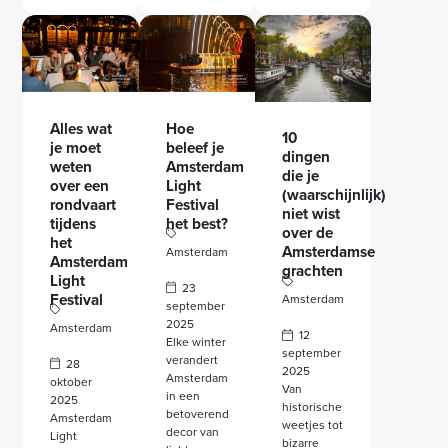
Alles wat
Hoe
10
je moet
beleef je
dingen
weten
Amsterdam
die je
over een
Light
(waarschijnlijk)
rondvaart
Festival
niet wist
tijdens
het best?
over de
het
Amsterdamse
Amsterdam
Amsterdam
grachten
Light
23
Festival
Amsterdam
september
2025
Amsterdam
12
Elke winter
september
verandert
28
2025
Amsterdam
oktober
Van
in een
2025
historische
betoverend
Amsterdam
weetjes tot
decor van
Light
bizarre