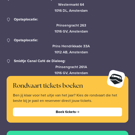
Westermarkt 64
1016 DL, Amsterdam
Opstaplocatie:
Prinsengracht 263
1016 GV, Amsterdam
Opstaplocatie:
Prins Hendrikkade 33A
1012 AB, Amsterdam
Smidtje Canal Café de Dialoog:
Prinsengracht 261A
1016 GV, Amsterdam
Rondvaart tickets boeken
Ben jij klaar voor het uitje van het jaar? Kies de rondvaart die het
beste bij je past en reserveer direct jouw tickets.
Boek tickets