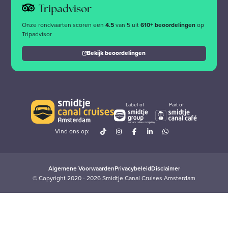
Tripadvisor
Onze rondvaarten scoren een
4.5
van 5 uit
610+ beoordelingen
op
Tripadvisor
Bekijk beoordelingen
Label of
Part of
Vind ons op:
Algemene Voorwaarden
Privacybeleid
Disclaimer
© Copyright 2020 - 2026 Smidtje Canal Cruises Amsterdam