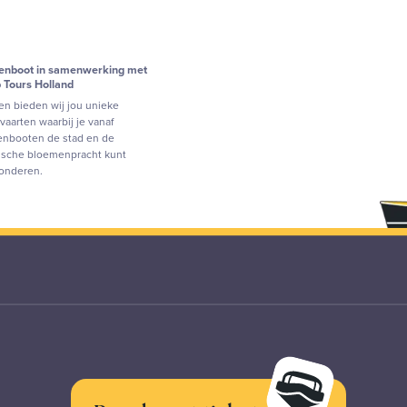
penboot in samenwerking met
p Tours Holland
n bieden wij jou unieke
vaarten waarbij je vanaf
enbooten de stad en de
ische bloemenpracht kunt
onderen.