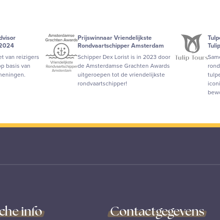
dvisor
Prijswinnaar Vriendelijkste
Tul
 2024
Rondvaartschipper Amsterdam
Tuli
t van reizigers
Schipper Dex Lorist is in 2023 door
Same
p basis van
de Amsterdamse Grachten Awards
rond
meningen.
uitgeroepen tot de vriendelijkste
tulp
rondvaartschipper!
icon
bew
che info
Contactgegevens