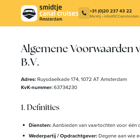
+31 (0)20 237 43 22
Ma-Vrij • info@SCCamsterdam.
Algemene Voorwaarden v
B.V.
Adres:
Ruysdaelkade 174, 1072 AT Amsterdam
KvK-nummer:
63734230
1. Definities
Diensten:
Aanbieden van vaartochten voor één 
Wederpartij / Opdrachtgever:
Degene aan wie een