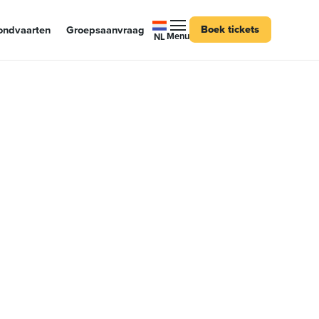
Vind ons op:
Boek tickets
ondvaarten
Groepsaanvraag
Menu
NL