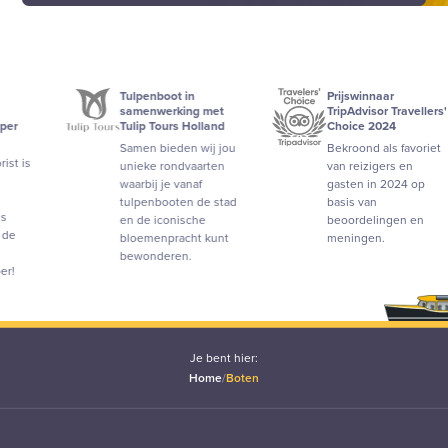
Tulpenboot in
Prijswinnaar
samenwerking met
TripAdvisor Travellers'
Tulip Tours Holland
Choice 2024
Samen bieden wij jou
Bekroond als favoriet
unieke rondvaarten
van reizigers en
waarbij je vanaf
gasten in 2024 op
tulpenbooten de stad
basis van
en de iconische
beoordelingen en
bloemenpracht kunt
meningen.
bewonderen.
Je bent hier:
Home
/
Boten