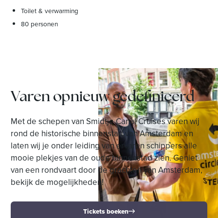
Toilet & verwarming
80 personen
Varen opnieuw gedefinieerd
Met de schepen van Smidtje Canal Cruises varen wij
rond de historische binnenstad van Amsterdam en
laten wij je onder leiding van ervaren schippers alle
mooie plekjes van de oude binnenstad zien. Geniet
van een rondvaart door de grachten van Amsterdam,
bekijk de mogelijkheden!
Tickets boeken