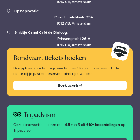
1016 GV, Amsterdam
Opstaplocatie:
Prins Hendrikkade 33A
1012 AB, Amsterdam
Smidtje Canal Café de Dialoog:
Prinsengracht 261A
1016 GV, Amsterdam
Rondvaart tickets boeken
Ben jij klaar voor het uitje van het jaar? Kies de rondvaart die het
beste bij je past en reserveer direct jouw tickets.
Boek tickets
Tripadvisor
Onze rondvaarten scoren een
4.5
van 5 uit
610+ beoordelingen
op
Tripadvisor