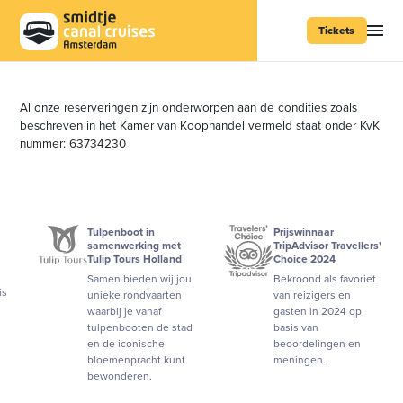
Tickets
Al onze reserveringen zijn onderworpen aan de condities zoals
beschreven in het Kamer van Koophandel vermeld staat onder KvK
nummer: 63734230
Tulpenboot in
Prijswinnaar
samenwerking met
TripAdvisor Travellers'
Tulip Tours Holland
Choice 2024
Samen bieden wij jou
Bekroond als favoriet
unieke rondvaarten
van reizigers en
waarbij je vanaf
gasten in 2024 op
tulpenbooten de stad
basis van
en de iconische
beoordelingen en
bloemenpracht kunt
meningen.
bewonderen.