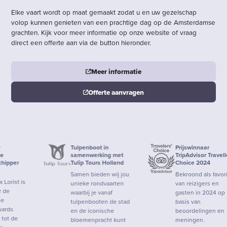
Elke vaart wordt op maat gemaakt zodat u en uw gezelschap
volop kunnen genieten van een prachtige dag op de Amsterdamse
grachten. Kijk voor meer informatie op onze website of vraag
direct een offerte aan via de button hieronder.
Meer informatie
Offerte aanvragen
Tulpenboot in
Prijswinnaar
samenwerking met
TripAdvisor Travellers'
Tulip Tours Holland
Choice 2024
Samen bieden wij jou
Bekroond als favoriet
unieke rondvaarten
van reizigers en
waarbij je vanaf
gasten in 2024 op
tulpenbooten de stad
basis van
en de iconische
beoordelingen en
bloemenpracht kunt
meningen.