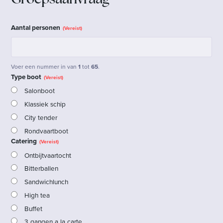
Groepsaanvraag
Aantal personen
(Vereist)
Voer een nummer in van
1
tot
65
.
Type boot
(Vereist)
Salonboot
Klassiek schip
City tender
Rondvaartboot
Catering
(Vereist)
Ontbijtvaartocht
Bitterballen
Sandwichlunch
High tea
Buffet
3 gangen a la carte