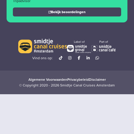
Tripadvisor
Bekijk beoordelingen
Label of
Part of
Vind ons op:
Algemene Voorwaarden
Privacybeleid
Disclaimer
© Copyright 2020 - 2026 Smidtje Canal Cruises Amsterdam
Meldingen