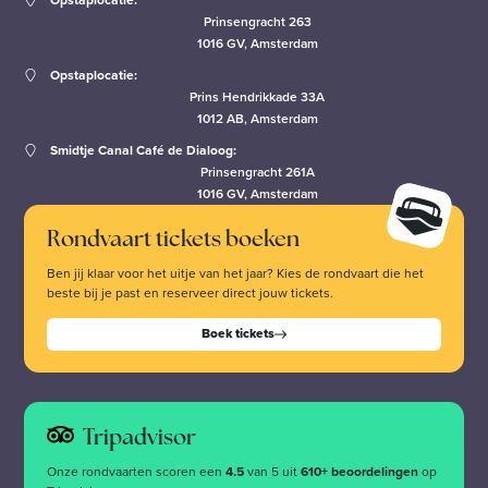
Prinsengracht 263
1016 GV, Amsterdam
Opstaplocatie:
Prins Hendrikkade 33A
1012 AB, Amsterdam
Smidtje Canal Café de Dialoog:
Prinsengracht 261A
1016 GV, Amsterdam
Rondvaart tickets boeken
Ben jij klaar voor het uitje van het jaar? Kies de rondvaart die het
beste bij je past en reserveer direct jouw tickets.
Boek tickets
Tripadvisor
Onze rondvaarten scoren een
4.5
van 5 uit
610+ beoordelingen
op