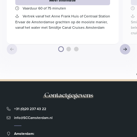
Meer informatie
Vaarduur 60 of 75 minuten
Vertrek vanaf het Anne Frank Huis of Centraal Station
Ervaar de Amsterdamse grachten op de mooiste manier,
Smi
vanaf het water met Smidtje Canal Cruises Amsterdam
bel
cru
Contactgegevens
+31 (0)20 237 43 22
info@SCCamsterdam.nl
Amsterdam: