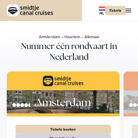
Tickets
NL
Amsterdam – Haarlem – Alkmaar
Nummer één rondvaart in
Nederland
Amsterdam
4,4
(750+ reviews)
Tickets boeken