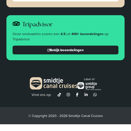
Tripadvisor
Onze rondvaarten scoren een
4.5
uit
400+ beoordelingen
op
Tripadvisor
Bekijk beoordelingen
Label of
Vind ons op:
© Copyright 2020 - 2026 Smidtje Canal Cruises