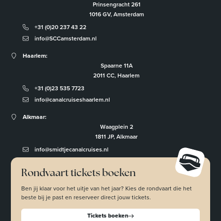
Prinsengracht 261
1016 GV, Amsterdam
+31 (0)20 237 43 22
info@SCCamsterdam.nl
Haarlem:
Spaarne 11A
2011 CC, Haarlem
+31 (0)23 535 7723
info@canalcruiseshaarlem.nl
Alkmaar:
Waagplein 2
1811 JP, Alkmaar
info@smidtjecanalcruises.nl
Rondvaart tickets boeken
Ben jij klaar voor het uitje van het jaar? Kies de rondvaart die het
beste bij je past en reserveer direct jouw tickets.
Tickets boeken