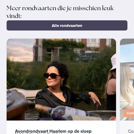
Meer rondvaarten die je misschien leuk
vindt:
Alle rondvaarten
Comb
Avondrondvaart Haarlem op de sloep
Co