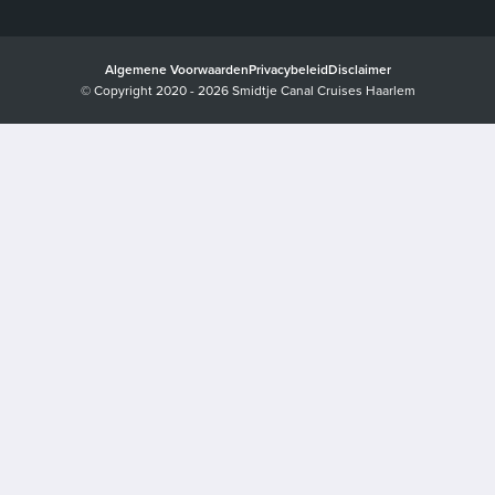
Algemene Voorwaarden
Privacybeleid
Disclaimer
© Copyright 2020 - 2026 Smidtje Canal Cruises Haarlem