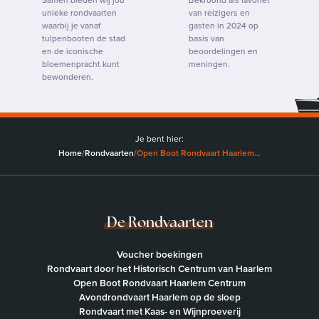
Samen bieden wij jou
Bekroond als favoriet
S
unieke rondvaarten
van reizigers en
u
waarbij je vanaf
gasten in 2024 op
w
tulpenbooten de stad
basis van
t
en de iconische
beoordelingen en
e
bloemenpracht kunt
meningen.
b
bewonderen.
b
Je bent hier:
Home
/
Rondvaarten
/
Open Boot Rondvaart Haarlem…
De Rondvaarten
Voucher boekingen
Rondvaart door het Historisch Centrum van Haarlem
Open Boot Rondvaart Haarlem Centrum
Avondrondvaart Haarlem op de sloep
Rondvaart met Kaas- en Wijnproeverij