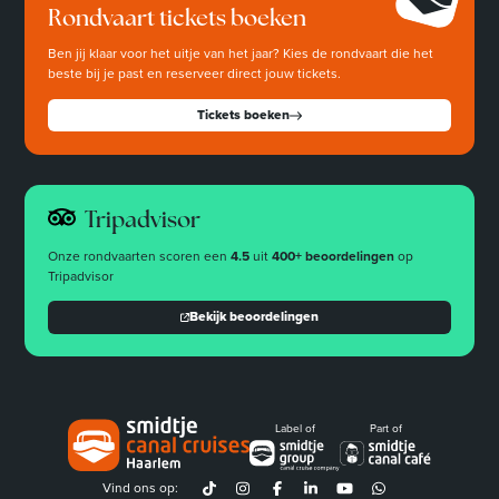
Rondvaart tickets boeken
Ben jij klaar voor het uitje van het jaar? Kies de rondvaart die het
beste bij je past en reserveer direct jouw tickets.
Tickets boeken
Tripadvisor
Onze rondvaarten scoren een
4.5
uit
400+ beoordelingen
op
Tripadvisor
Bekijk beoordelingen
Label of
Part of
Vind ons op: