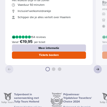
Het leukste uitje in de zomer
Ro
Vaarduur 50 minuten
50 
str
Inclusief welkomstdrankje
Schipper die je alles vertelt over Haarlem
154 reviews
€19,95
Vanaf
per ticket
Van
Meer informatie
Tickets boeken
Tulpenboot in
Prijswinnaar
T
samenwerking met
TripAdvisor Travellers'
s
Tulip Tours Holland
Choice 2024
T