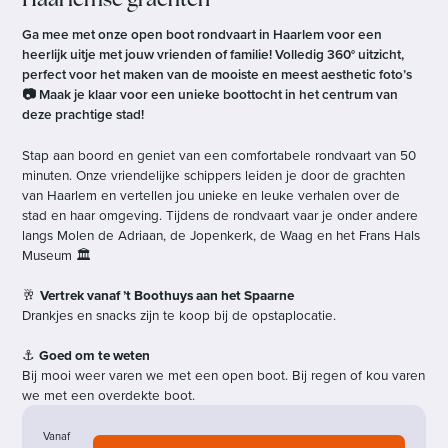
Haarlemse grachten
Ga mee met onze open boot rondvaart in Haarlem voor een
heerlijk uitje met jouw vrienden of familie! Volledig 360° uitzicht,
perfect voor het maken van de mooiste en meest aesthetic foto’s
📷 Maak je klaar voor een unieke boottocht in het centrum van
deze prachtige stad!
Stap aan boord en geniet van een comfortabele rondvaart van 50
minuten. Onze vriendelijke schippers leiden je door de grachten
van Haarlem en vertellen jou unieke en leuke verhalen over de
stad en haar omgeving. Tijdens de rondvaart vaar je onder andere
langs Molen de Adriaan, de Jopenkerk, de Waag en het Frans Hals
Museum 🏛️
🥂
Vertrek vanaf ’t Boothuys aan het Spaarne
Drankjes en snacks zijn te koop bij de opstaplocatie.
⚓
Goed om te weten
Bij mooi weer varen we met een open boot. Bij regen of kou varen
we met een overdekte boot.
Vanaf