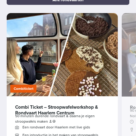
Combiticket
Combi Ticket – Stroopwafelworkshop &
Ro
90 
Rondvaart Haarlem Centrum
Nol
50 minuten durende rondvaart & daarna je eigen
stroopwafels maken ⚓🍪
Een rondvaart door Haarlem met live gids
Een introductie in het maken van stroopwafels