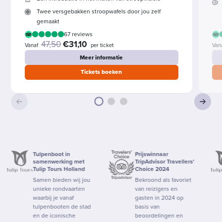
Twee versgebakken stroopwafels door jou zelf
gemaakt
67 reviews
47,50
€31,10
Vanaf
per ticket
Van
Meer informatie
Tickets boeken
Tulpenboot in
Prijswinnaar
samenwerking met
TripAdvisor Travellers'
Tulip Tours Holland
Choice 2024
Samen bieden wij jou
Bekroond als favoriet
unieke rondvaarten
van reizigers en
waarbij je vanaf
gasten in 2024 op
tulpenbooten de stad
basis van
en de iconische
beoordelingen en