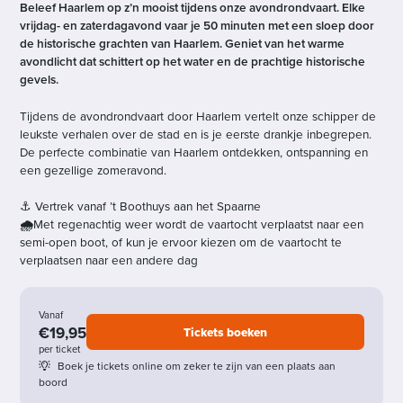
Beleef Haarlem op z’n mooist tijdens onze avondrondvaart. Elke
vrijdag- en zaterdagavond vaar je 50 minuten met een sloep door
de historische grachten van Haarlem. Geniet van het warme
avondlicht dat schittert op het water en de prachtige historische
gevels.
Tijdens de avondrondvaart door Haarlem vertelt onze schipper de
leukste verhalen over de stad en is je eerste drankje inbegrepen.
De perfecte combinatie van Haarlem ontdekken, ontspanning en
een gezellige zomeravond.
⚓ Vertrek vanaf ’t Boothuys aan het Spaarne
🌧️
Met regenachtig weer wordt de vaartocht verplaatst naar een
semi-open boot, of kun je ervoor kiezen om de vaartocht te
verplaatsen naar een andere dag
Vanaf
€19,95
Tickets boeken
per ticket
Boek je tickets online om zeker te zijn van een plaats aan
boord