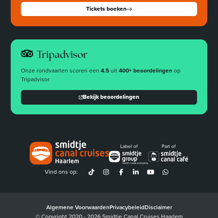
Tickets boeken
Tripadvisor
Onze rondvaarten scoren een
4.5
uit
400+ beoordelingen
op
Tripadvisor
Bekijk beoordelingen
Label of
Part of
Vind ons op:
Algemene Voorwaarden
Privacybeleid
Disclaimer
© Copyright 2020 - 2026 Smidtje Canal Cruises Haarlem