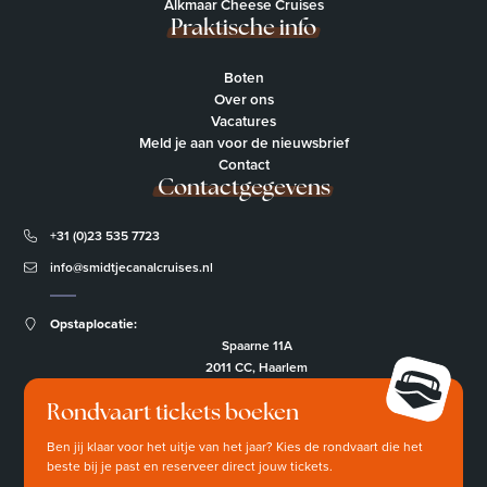
Alkmaar Cheese Cruises
Praktische info
Boten
Over ons
Vacatures
Meld je aan voor de nieuwsbrief
Contact
Contactgegevens
+31 (0)23 535 7723
info@smidtjecanalcruises.nl
Opstaplocatie:
Spaarne 11A
2011 CC, Haarlem
Rondvaart tickets boeken
Ben jij klaar voor het uitje van het jaar? Kies de rondvaart die het
beste bij je past en reserveer direct jouw tickets.