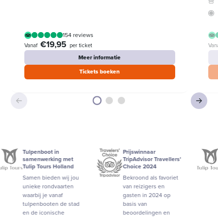
154 reviews
€19,95
Vanaf
per ticket
Van
Meer informatie
Tickets boeken
Tulpenboot in
Prijswinnaar
Tulpe
samenwerking met
TripAdvisor Travellers'
same
Tulip Tours Holland
Choice 2024
Tulip
Samen bieden wij jou
Bekroond als favoriet
Same
unieke rondvaarten
van reizigers en
unie
waarbij je vanaf
gasten in 2024 op
waarb
tulpenbooten de stad
basis van
tulp
en de iconische
beoordelingen en
en de