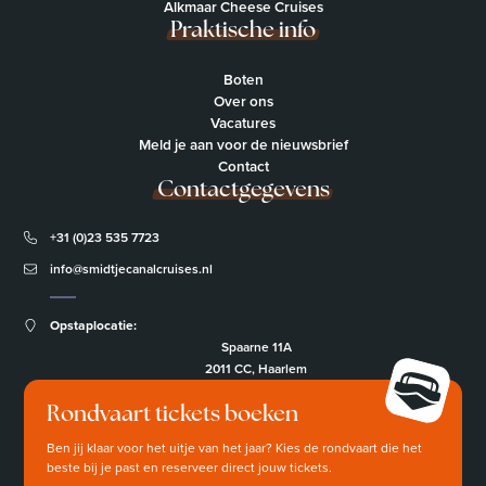
Alkmaar Cheese Cruises
Praktische info
Boten
Over ons
Vacatures
Meld je aan voor de nieuwsbrief
Contact
Contactgegevens
+31 (0)23 535 7723
info@smidtjecanalcruises.nl
Opstaplocatie:
Spaarne 11A
2011 CC, Haarlem
Rondvaart tickets boeken
Ben jij klaar voor het uitje van het jaar? Kies de rondvaart die het
beste bij je past en reserveer direct jouw tickets.