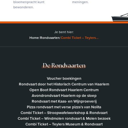
bloemenpracht kunt
meningen.
bloe
bewonderen.
bewo
Je bent hier:
Home
/
Rondvaarten
/
Combi Ticket – Teylers…
De Rondvaarten
Voucher boekingen
Rondvaart door het Historisch Centrum van Haarlem
Open Boot Rondvaart Haarlem Centrum
Avondrondvaart Haarlem op de sloep
Rondvaart met Kaas- en Wijnproeverij
Pizza rondvaart met verse pizza’s van Nolita
Combi Ticket – Stroopwafelworkshop & Rondvaart
Combi Ticket – Windmolen rondvaart & Molen bezoek
Combi Ticket – Teylers Museum & Rondvaart