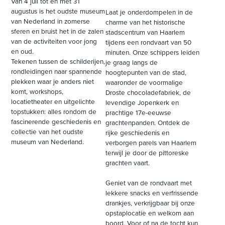
Van 4 juli tot en met 31
augustus is het oudste museum
Laat je onderdompelen in de
van Nederland in zomerse
charme van het historische
sferen en bruist het in de zalen
stadscentrum van Haarlem
van de activiteiten voor jong
tijdens een rondvaart van 50
en oud.
minuten. Onze schippers leiden
Tekenen tussen de schilderijen,
je graag langs de
rondleidingen naar spannende
hoogtepunten van de stad,
plekken waar je anders niet
waaronder de voormalige
komt, workshops,
Droste chocoladefabriek, de
locatietheater en uitgelichte
levendige Jopenkerk en
topstukken: alles rondom de
prachtige 17e-eeuwse
fascinerende geschiedenis en
grachtenpanden. Ontdek de
collectie van het oudste
rijke geschiedenis en
museum van Nederland.
verborgen parels van Haarlem
terwijl je door de pittoreske
grachten vaart.
Geniet van de rondvaart met
lekkere snacks en verfrissende
drankjes, verkrijgbaar bij onze
opstaplocatie en welkom aan
boord. Voor of na de tocht kun