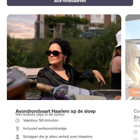
Alle rondvaarten
Comb
Avondrondvaart Haarlem op de sloep
Co
Het leukste uitje in de zomer
Ro
Vaarduur 50 minuten
50 
str
Inclusief welkomstdrankje
Schipper die je alles vertelt over Haarlem