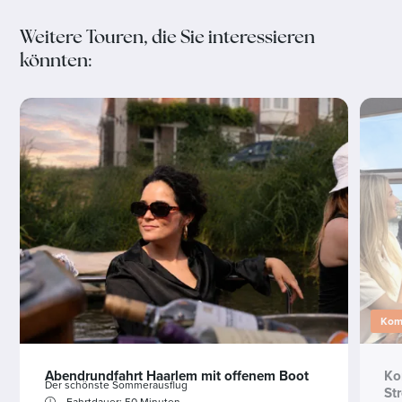
Weitere Touren, die Sie interessieren
könnten:
Komb
Abendrundfahrt Haarlem mit offenem Boot
Ko
Der schönste Sommerausflug
St
Fahrtdauer: 50 Minuten