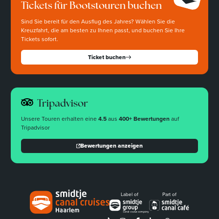
Tickets für Bootstouren buchen
Sind Sie bereit für den Ausflug des Jahres? Wählen Sie die
Kreuzfahrt, die am besten zu Ihnen passt, und buchen Sie Ihre
Tickets sofort.
Ticket buchen
Tripadvisor
Unsere Touren erhalten eine
4.5
aus
400+ Bewertungen
auf
Tripadvisor
Bewertungen anzeigen
Label of
Part of