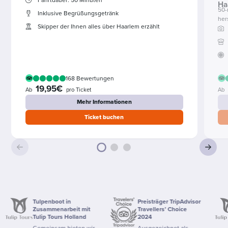
Ha
50-
Inklusive Begrüßungsgetränk
her
Skipper der Ihnen alles über Haarlem erzählt
168 Bewertungen
19,95€
Ab
pro Ticket
Ab
Mehr Informationen
Ticket buchen
Tulpenboot in
Preisträger TripAdvisor
T
Zusammenarbeit mit
Travellers’ Choice
Z
Tulip Tours Holland
2024
T
Gemeinsam bieten wir
Ausgezeichnet als
G