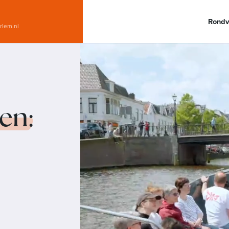
Rondv
rlem.nl
ten
: