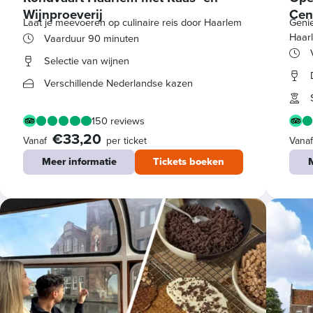
Wijnproeverij
Cen
Laat je meevoeren op culinaire reis door Haarlem
Genie
Haar
Vaarduur 90 minuten
Selectie van wijnen
Verschillende Nederlandse kazen
150 reviews
€33,20
Vanaf
per ticket
Vana
Meer informatie
Tickets boeken
M