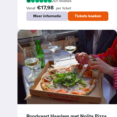
201 reviews
€17,98
Vanaf
per ticket
Meer informatie
Tickets boeken
Rondvaart Haarlem met Nolita Pizza