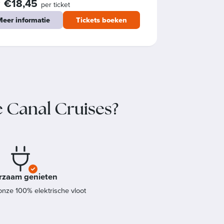
€18,45
f
per ticket
eer informatie
Tickets boeken
e Canal Cruises?
rzaam genieten
nze 100% elektrische vloot