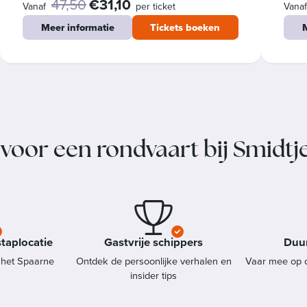
47,50
€31,10
Vanaf
per ticket
Vana
Meer informatie
Tickets boeken
M
oor een rondvaart bij Smidtj
taplocatie
Gastvrije schippers
Duu
 het Spaarne
Ontdek de persoonlijke verhalen en
Vaar mee op o
insider tips