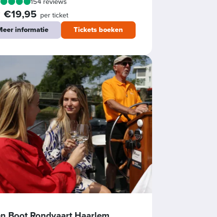
154 reviews
€19,95
f
per ticket
eer informatie
Tickets boeken
n Boot Rondvaart Haarlem