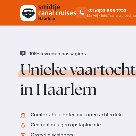
Rondvaart
Alkmaar Cheese Cruises
+31 (0)23 535 7723
Ma-Vrij • info@canalcruiseshaa
10K+ tevreden passagiers
Unieke vaartoch
in Haarlem
Comfortabele boten met open achterdek
Centraal gelegen opstaplocatie
Gastvrije schippers