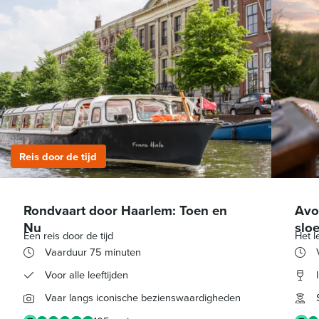
Reis door de tijd
Rondvaart door Haarlem: Toen en
Avo
Nu
slo
Een reis door de tijd
Het l
Vaarduur 75 minuten
Voor alle leeftijden
Vaar langs iconische bezienswaardigheden