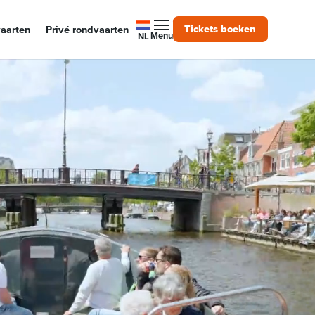
Tickets boeken
aarten
Privé rondvaarten
Menu
NL