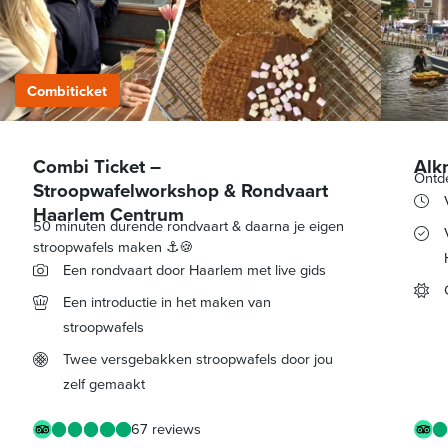
Combiticket
Combi Ticket –
Alk
Ontd
Stroopwafelworkshop & Rondvaart
Haarlem Centrum
50 minuten durende rondvaart & daarna je eigen
stroopwafels maken ⚓🍪
Een rondvaart door Haarlem met live gids
Een introductie in het maken van
stroopwafels
Twee versgebakken stroopwafels door jou
zelf gemaakt
67 reviews