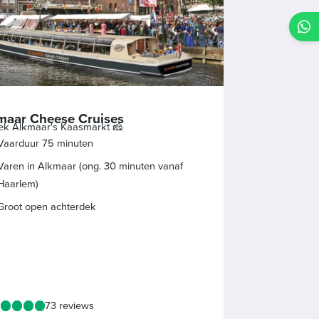
maar Cheese Cruises
ek Alkmaar's Kaasmarkt 🧀
Vaarduur 75 minuten
Varen in Alkmaar (ong. 30 minuten vanaf
Haarlem)
Groot open achterdek
73 reviews