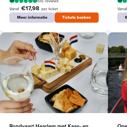
105 reviews
€17,98
Vanaf
per ticket
Vana
Meer informatie
Tickets boeken
M
Rondvaart Haarlem met Kaas- en
Ope