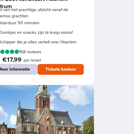
trum
t van het prachtige uitzicht vanaf de
lemse grachten
Vaarduur 50 minuten
Drankjes en snacks zijn te koop vooraf
Schipper die je alles vertelt over Haarlem
168 reviews
€17,99
f
per ticket
eer informatie
Tickets boeken