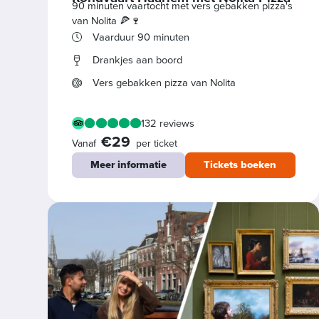
90 minuten vaartocht met vers gebakken pizza's
van Nolita 🍕🍷
Vaarduur 90 minuten
Drankjes aan boord
Vers gebakken pizza van Nolita
132 reviews
€29
Vanaf
per ticket
Meer informatie
Tickets boeken