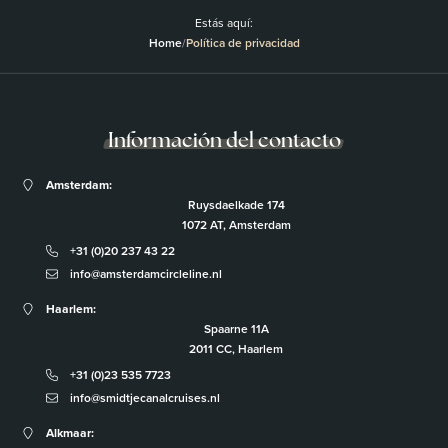
Estás aquí:
Home
/
Política de privacidad
Información del contacto
Amsterdam:
Ruysdaelkade 174
1072 AT, Amsterdam
+31 (0)20 237 43 22
info@amsterdamcircleline.nl
Haarlem:
Spaarne 11A
2011 CC, Haarlem
+31 (0)23 535 7723
info@smidtjecanalcruises.nl
Alkmaar: