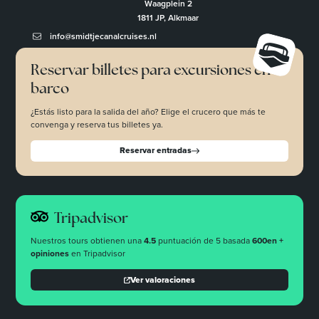
Waagplein 2
1811 JP, Alkmaar
info@smidtjecanalcruises.nl
Reservar billetes para excursiones en
barco
¿Estás listo para la salida del año? Elige el crucero que más te
convenga y reserva tus billetes ya.
Reservar entradas
Tripadvisor
Nuestros tours obtienen una
4.5
puntuación de 5 basada
600en +
opiniones
en Tripadvisor
Ver valoraciones