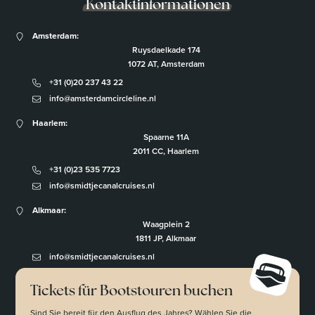
Kontaktinformationen
Amsterdam:
Ruysdaelkade 174
1072 AT, Amsterdam
+31 (0)20 237 43 22
info@amsterdamcircleline.nl
Haarlem:
Spaarne 11A
2011 CC, Haarlem
+31 (0)23 535 7723
info@smidtjecanalcruises.nl
Alkmaar:
Waagplein 2
1811 JP, Alkmaar
info@smidtjecanalcruises.nl
Tickets für Bootstouren buchen
Sind Sie bereit für den Ausflug des Jahres? Wählen Sie die