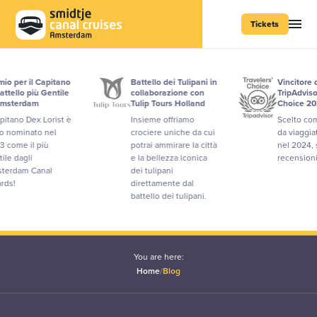
Tickets
er il Capitano
Battello dei Tulipani in
Vincitore del 
llo più Gentile
collaborazione con
TripAdvisor Tra
terdam
Tulip Tours Holland
Choice 2024
ano Dex Lorist è
Insieme offriamo
Scelto come pr
ominato nel
crociere uniche da cui
da viaggiatori 
me il più
potrai ammirare la città
nel 2024, sulla
dagli
e la bellezza iconica
recensioni e o
dam Canal
dei tulipani
direttamente dal
battello dei tulipani.
You are here:
Home
/
Blog