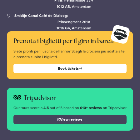
Prins Hendrikkade 33A
1012 AB, Amsterdam
Smidtje Canal Café de Dialoog:
Prinsengracht 261A
1016 GV, Amsterdam
Prenota i biglietti per il giro in barca
Siete pronti per l’uscita dell’anno? Scegli la crociera più adatta a te
e prenota subito i biglietti.
Book tickets
Tripadvisor
Our tours score a
4.5
out of 5 based on
610+ reviews
on Tripadvisor
View reviews