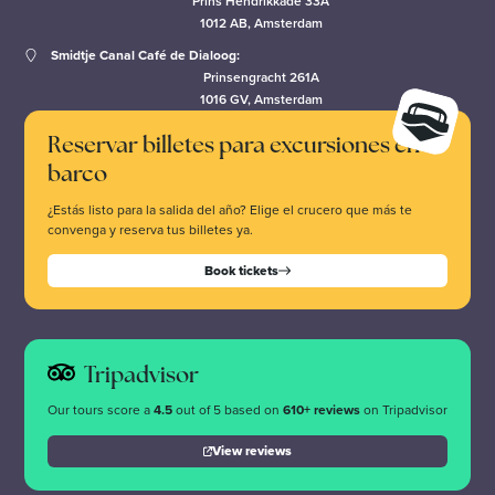
Prins Hendrikkade 33A
1012 AB, Amsterdam
Smidtje Canal Café de Dialoog:
Prinsengracht 261A
1016 GV, Amsterdam
Reservar billetes para excursiones en
barco
¿Estás listo para la salida del año? Elige el crucero que más te
convenga y reserva tus billetes ya.
Book tickets
Tripadvisor
Our tours score a
4.5
out of 5 based on
610+ reviews
on Tripadvisor
View reviews