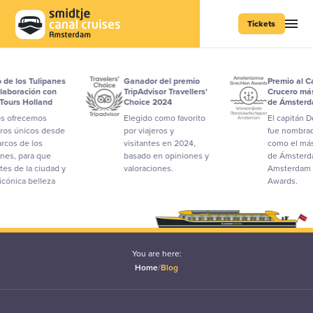
Tickets
e los Tulipanes
Ganador del premio
Premio al Cap
boración con
TripAdvisor Travellers'
Crucero más 
ours Holland
Choice 2024
de Ámsterda
ofrecemos
Elegido como favorito
El capitán Dex 
s únicos desde
por viajeros y
fue nombrado
os de los
visitantes en 2024,
como el más 
es, para que
basado en opiniones y
de Ámsterdam 
s de la ciudad y
valoraciones.
Amsterdam Ca
ónica belleza
Awards.
You are here:
Home
/
Blog